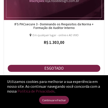
IFS PACsecure 3 - Dominando os Requisitos da Norma +
Formação de Auditor Interno
Em qualquer lugar - online e AO VIVO
R$ 1.303,00
ESGOTADO
Utilizamos cookies para melhorar a sua experiência em
ESGOTADO
nosso site.
Ao continuar navegando você concorda com a
nossa
Política de Privacidade
.
Continuar e Fechar