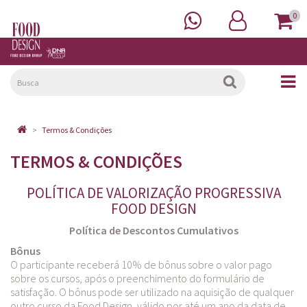
0
Termos & Condições
TERMOS & CONDIÇÕES
POLÍTICA DE VALORIZAÇÃO PROGRESSIVA
FOOD DESIGN
Política de Descontos Cumulativos
Bônus
O participante receberá 10% de bônus sobre o valor pago
sobre os cursos, após o preenchimento do formulário de
satisfação. O bônus pode ser utilizado na aquisição de qualquer
outro curso da Food Design, válido por até um ano da data de