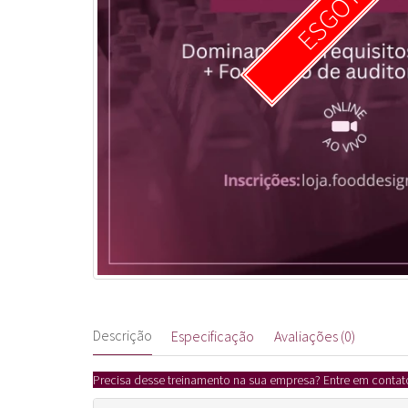
ESGOTADO
Descrição
Especificação
Avaliações (0)
Precisa desse treinamento na sua empresa? Entre em cont