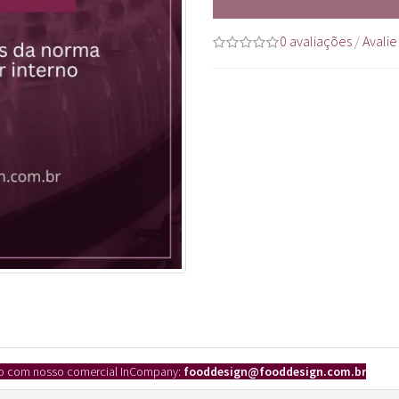
0 avaliações
/
Avalie
ato com nosso comercial InCompany:
fooddesign
@fooddesign.com.br