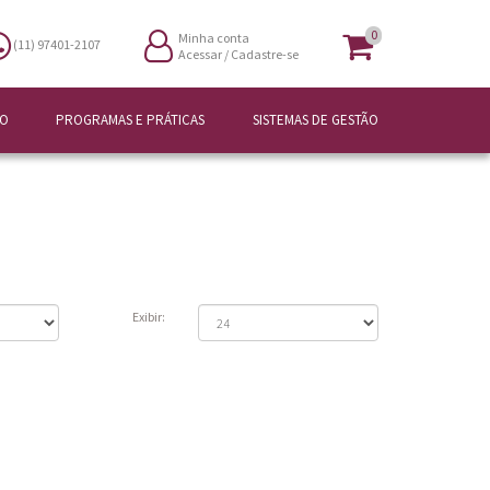
0
Minha conta
(11) 97401-2107
Acessar
/
Cadastre-se
ÃO
PROGRAMAS E PRÁTICAS
SISTEMAS DE GESTÃO
Exibir: