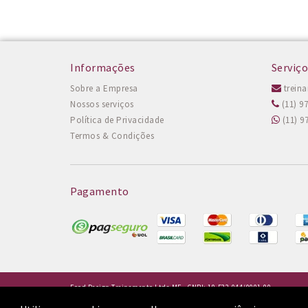
Informações
Serviço
Sobre a Empresa
trein
Nossos serviços
(11) 9
Política de Privacidade
(11) 9
Termos & Condições
Pagamento
Food Design Treinamento Ltda ME - CNPJ: 19.532.044/0001-90
R. Para 21 Cj 101 - Consolação - São Paulo/SP - CEP: 01243-020