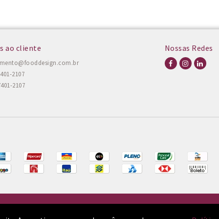
s ao cliente
Nossas Redes
amento@fooddesign.com.br
7401-2107
7401-2107