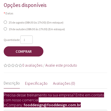
Opções disponíveis
Datas
25 de agosto (08h30 às 17h30) (Em estoque)
19 de outubro (08h30 às 17h30) (Em estoque)
Quantidade
COMPRAR
0 avaliações
/
Avalie este produto
Descrição
Especificação
Avaliações (0)
Precisa desse treinamento na sua empresa? Entre em contato
com nosso comercial
InCompany:
fooddesign@fooddesign.com.br