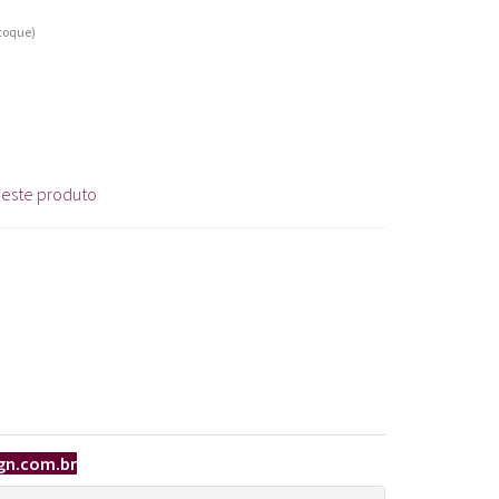
stoque)
 este produto
gn.com.br