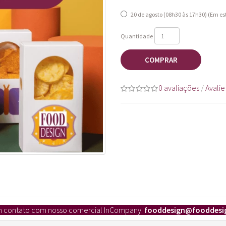
20 de agosto (08h30 às 17h30) (Em e
Quantidade
COMPRAR
0 avaliações
/
Avalie
em contato com nosso comercial InCompany:
fooddesign
@fooddesi