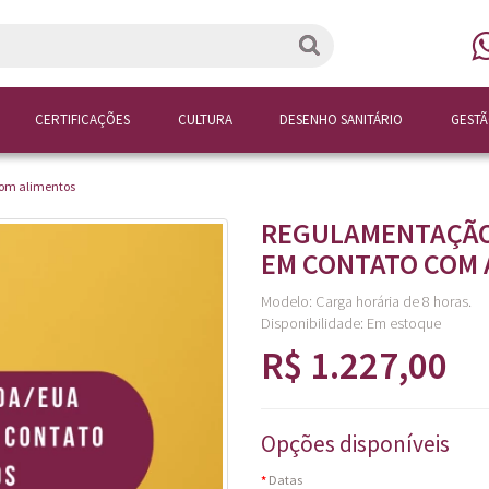
CERTIFICAÇÕES
CULTURA
DESENHO SANITÁRIO
GEST
om alimentos
REGULAMENTAÇÃO
EM CONTATO COM 
Modelo: Carga horária de 8 horas.
Disponibilidade:
Em estoque
R$ 1.227,00
Opções disponíveis
Datas