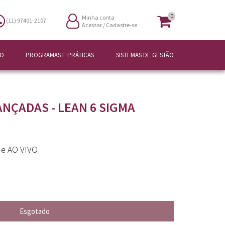
0
Minha conta
(11) 97401-2107
Acessar
/
Cadastre-se
ÃO
PROGRAMAS E PRÁTICAS
SISTEMAS DE GESTÃO
NÇADAS - LEAN 6 SIGMA
e e AO VIVO
Esgotado