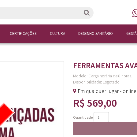
CERTIFICAÇÕES
CULTURA
DESENHO SANITÁRIO
GEST
FERRAMENTAS AVA
Modelo: Carga horária de 8 horas.
Disponibilidade:
Esgotado
Em qualquer lugar - onlin
R$ 569,00
Quantidade