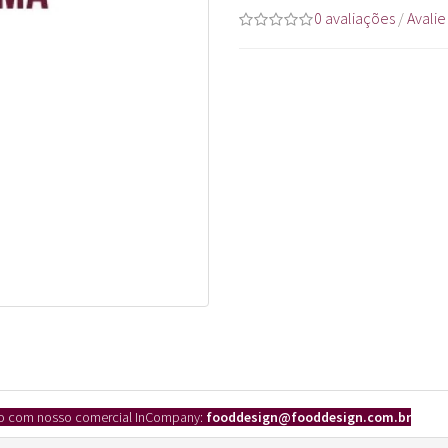
0 avaliações
/
Avalie
ato com nosso comercial InCompany:
fooddesign
@fooddesign.com.br