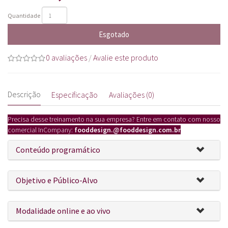
Quantidade
Esgotado
0 avaliações
/
Avalie este produto
Descrição
Especificação
Avaliações (0)
Precisa desse treinamento na sua empresa? Entre em contato com nosso
comercial InCompany:
fooddesign.
@fooddesign.com.br
Conteúdo programático
Objetivo e Público-Alvo
Modalidade online e ao vivo