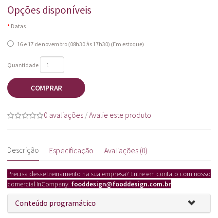
Opções disponíveis
Datas
16 e 17 de novembro (08h30 às 17h30) (Em estoque)
Quantidade
COMPRAR
0 avaliações
/
Avalie este produto
Descrição
Especificação
Avaliações (0)
Precisa desse treinamento na sua empresa? Entre em contato com nosso
comercial InCompany:
fooddesign
@fooddesign.com.br
Conteúdo programático