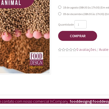
18 de agosto (08h30 às 17h30) (Em e
09 de dezembro (08h30 às 17h30) (E
Quantidade
COMPRAR
0 avaliações
/
Avalie
em contato com nosso comercial InCompany:
fooddesign
@fooddesi