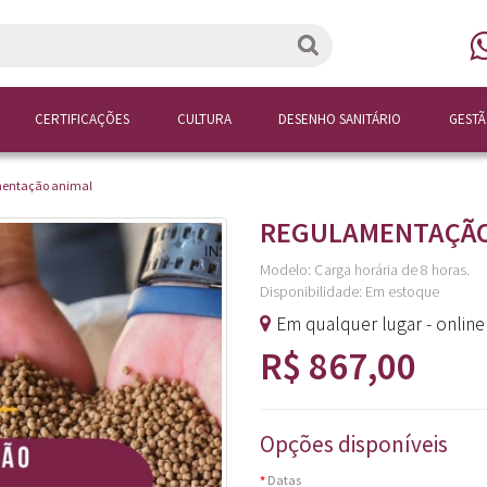
CERTIFICAÇÕES
CULTURA
DESENHO SANITÁRIO
GEST
mentação animal
REGULAMENTAÇÃO
Modelo: Carga horária de 8 horas.
Disponibilidade:
Em estoque
Em qualquer lugar - onlin
R$ 867,00
Opções disponíveis
Datas